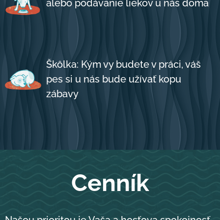
alebo podávanie liekov u nás doma
Škôlka: Kým vy budete v práci, váš
pes si u nás bude užívať kopu
zábavy
Cenník
Našou prioritou je Vaša a hosťova spokojnosť,