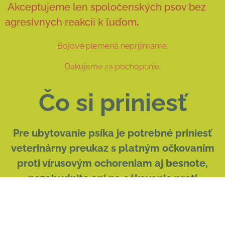
Akceptujeme len spoločenských psov bez
agresívnych reakcii k ľuďom
.
Bojové plemená neprijimame.
Ďakujeme za pochopenie.
Čo si priniesť
Pre ubytovanie psíka je potrebné priniesť
veterinárny preukaz s platným očkovaním
proti vírusovým ochoreniam aj besnote,
nezabudnite ani na očkovanie proti
kotercovému kašlu.
Veterinárne potvrdenie o zdravotnom stave zvieratka