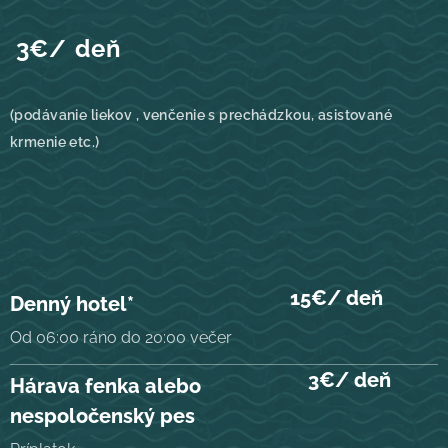
3
€/ deň
(podávanie liekov , venčenie s prechádzkou, asistované
krmenie etc.)
15€/ deň
Denný hotel*
Od 06:00 ráno do 20:00 večer
3€/ deň
Hárava fenka alebo
nespoločenský pes