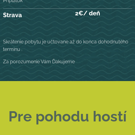
Príplatok
2€/ deň
Strava
Skrátenie pobytu je učtovane až do konca dohodnutého
terminu .
Za porozumenie Vám Ďakujeme
Pre pohodu hostí